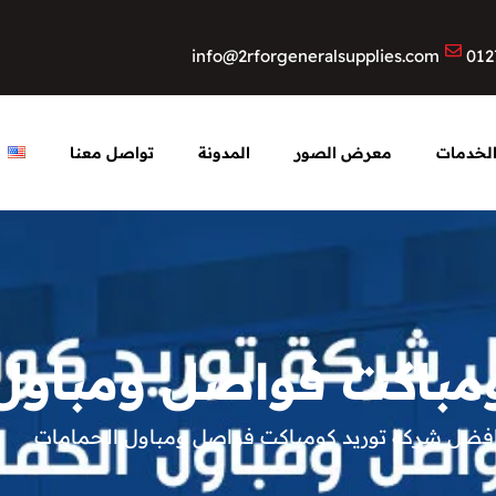
info@2rforgeneralsupplies.com
012
لخدمات
معرض الصور
المدونة
تواصل معنا
مباكت فواصل ومباول
فضل شركة توريد كومباكت فواصل ومباول الحمامات