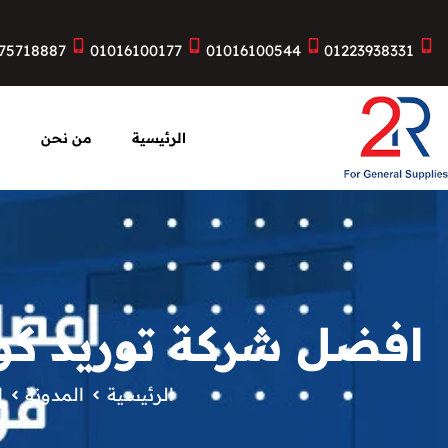
75718887
01016100177
01016100544
01223938331
الرئيسية
من نحن
ا
افضل شركة توريد كو
الرئيسية
المدونة
ا