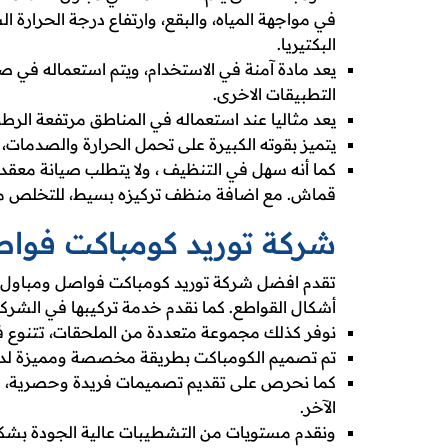
في مواجهة المياه، والبقع، وارتفاع درجة الحرارة 
البكتيريا.
يعد مادة آمنة في الاستخدام، ويتم استعماله في ص
التطبيقات الاخرى.
يعد مثاليا عند استعماله في المناطق مرتفعة الر
يتميز بقوته الكبيرة على تحمل الحرارة والصدمات، وا
كما أنه سهل في التنظيف ، ولا يتطلب صيانة معق
قماش. مع اضافة منظف تركيزه بسيط، للتخلص من 
شركة توريد كومباكت فوا
تقدم افضل شركة توريد كومباكت فواصل ومباول الح
أشكال القواطع. كما نقدم خدمة تركيبها في الشرك
نوفر كذلك مجموعة متعددة من الملحقات، تتنوع فى 
تم تصميم الكومباكت بطريقة مخصصة ومميزة لدينا،
كما نحرص على تقديم تصميمات فريدة وحصرية، لم
الآخر.
ونقدم مستويات من التشطيبات عالية الجودة بشكل ا