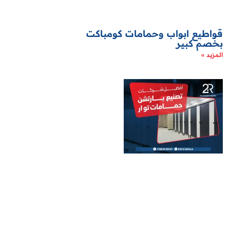
قواطيع ابواب وحمامات كومباكت
بخصم كبير
المزيد »