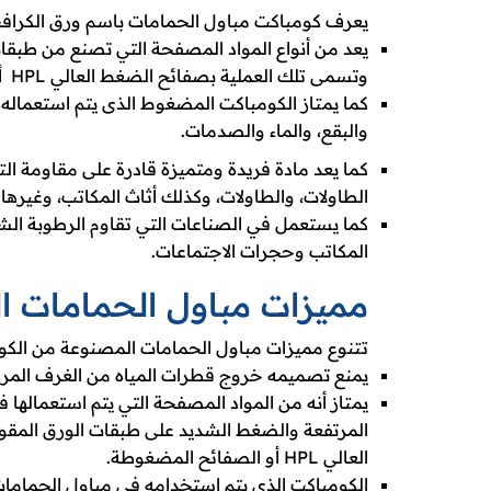
يعرف كومباكت مباول الحمامات باسم ورق الكرافت
يعد من أنواع المواد المصفحة التي تصنع من طبقا
وتسمى تلك العملية بصفائح الضغط العالي HPL أو الصفائح المضغوطة.
كما يمتاز الكومباكت المضغوط الذى يتم استعماله ف
والبقع، والماء والصدمات.
كما يعد مادة فريدة ومتميزة قادرة على مقاومة ال
الطاولات، والطاولات، وكذلك أثاث المكاتب، وغيرها
كما يستعمل في الصناعات التي تقاوم الرطوبة الش
المكاتب وحجرات الاجتماعات.
مميزات مباول الحمامات ا
تتنوع مميزات مباول الحمامات المصنوعة من الكوم
يمنع تصميمه خروج قطرات المياه من الغرف المركب
يمتاز أنه من المواد المصفحة التي يتم استعمالها 
المرتفعة والضغط الشديد على طبقات الورق المقوى 
العالي HPL أو الصفائح المضغوطة.
الكومباكت الذى يتم استخدامه في مباول الحمامات