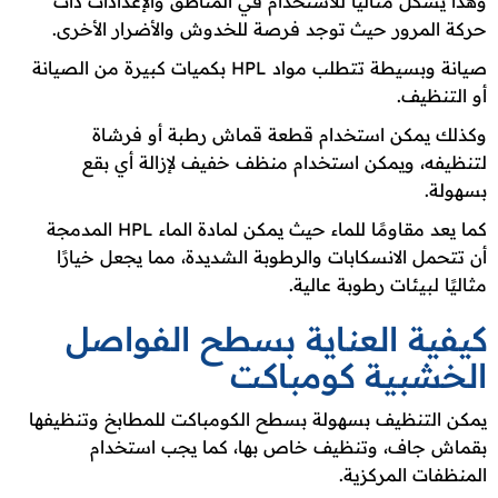
وهذا يشكل مثاليًا للاستخدام في المناطق والإعدادات ذات
حركة المرور حيث توجد فرصة للخدوش والأضرار الأخرى.
صيانة وبسيطة تتطلب مواد HPL بكميات كبيرة من الصيانة
أو التنظيف.
وكذلك يمكن استخدام قطعة قماش رطبة أو فرشاة
لتنظيفه، ويمكن استخدام منظف خفيف لإزالة أي بقع
بسهولة.
كما يعد مقاومًا للماء حيث يمكن لمادة الماء HPL المدمجة
أن تتحمل الانسكابات والرطوبة الشديدة، مما يجعل خيارًا
مثاليًا لبيئات رطوبة عالية.
كيفية العناية بسطح الفواصل
الخشبية كومباكت
يمكن التنظيف بسهولة بسطح الكومباكت للمطابخ وتنظيفها
بقماش جاف، وتنظيف خاص بها، كما يجب استخدام
المنظفات المركزية.