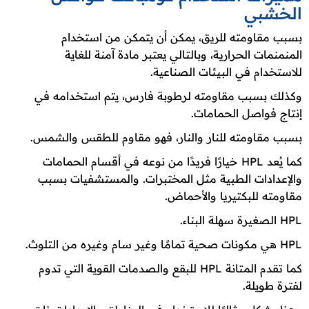
الخشبي
بسبب مقاومته للريق، يمكن أن يتمكن من استخدام
المنمنمات الحرارية، وبالتالي يعتبر مادة آمنة للغاية
للاستخدام في البيئات الصناعية.
وكذلك بسبب مقاومته لرطوبة فارس، يتم استخدامه في
إنتاج فواصل الحمامات.
بسبب مقاومته للنار والنار، فهو مقاوم للطقس والشمس.
كما يُعد HPL خيارًا فريدًا من نوعه في أقسام الحمامات
والإعدادات الطبية مثل المختبرات. والمستشفيات بسبب
مقاومته للبكتيريا والأحماض.
HPL الصغيرة سهلة البناء.
HPL هي مكونات صحية تمامًا وغير سام وغيره من التلوث.
كما تقدم المتانة HPL للبقع والصدمات القوية التي تدوم
لفترة طويلة.