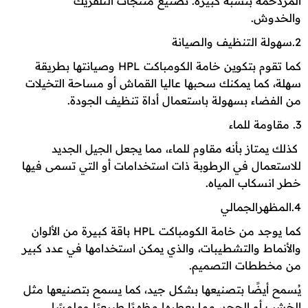
المزدحمة بنسبة كبيرة. تصنيع منتجات التلفريك
والخدوش.
2.سهولة التنظيف والصيانة
كما تقوم بتكوين خامة الكومباكت HPL وصيانتها بطريقة
سهلة، كما يمكنك سحبها عاليا القماش أو مساحة التخيلات
من الفضاء بسهولة باستعمال أداة تنظيف الجودة.
3. مقاومة للماء
كذلك يمتاز بأنه مقاوم للماء، مما يجعل الجيل الجديد
للاستعمال في الرطوبة ذات استخدامات أو التي تسمى فيها
خطر انسكاب المياه.
4.المظهرالجمالي
كما يوجد من خامة الكومباكت HPL باقة كبيرة من الألوان
والأنماط والتشطيبات، والذي يمكن استخدامها في عدد كبير
من مخططات التصميم.
يُسمح أيضًا بتصنيعها بشكل جيد، كما يسمح بتصنيعها مثل
الخشب أو الحجر، مما يعطيها مظهرًا طبيعيًا وملمسًا