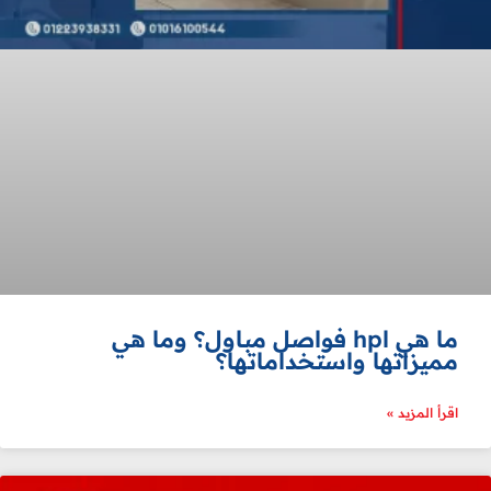
ما هي hpl فواصل مباول؟ وما هي
مميزاتها واستخداماتها؟
اقرأ المزيد »