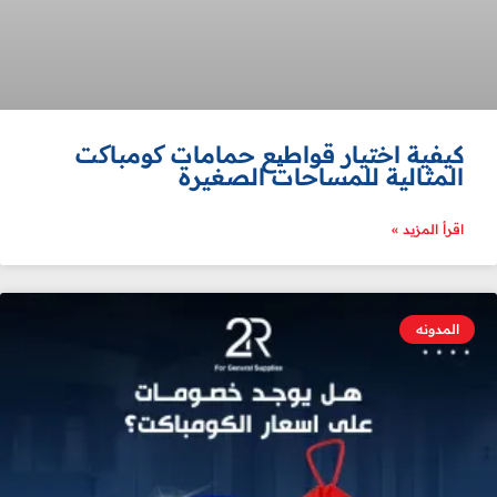
كيفية اختيار قواطیع حمامات کومباکت
المثالية للمساحات الصغيرة
اقرأ المزيد »
المدونه