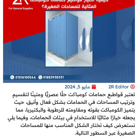
2R Editor
مايو 5, 2024
تعتبر قواطیع حمامات کومباکت حلًا عصريًّا ومتينًا لتقسيم
وترتيب المساحات في الحمامات بشكل فعال وأنيق، حيث
يتميز الكومباكت بقوته ومقاومته للرطوبة والبكتيريا، مما
يجعله خيارًا مثاليًّا للاستخدام في بيئات الحمامات، وفيما يلي
نستعرض كيف تختار الشكل المناسب منها للمساحات
الصغيرة عبر السطور التالية.