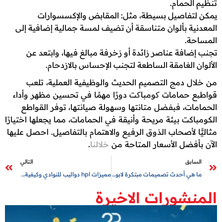
تنظيم الحمام.
يمكن لتفاصيل بسيطة، مثل: المقابض والإكسسوارات
المعدنية بألوان متناسقة أن تضيف لمسة جمالية إضافية إلى
المساحة.
تجنب إضافة عناصر زائدة أو زخرفة مبالغ فيها، وابتعد عن
الألوان الغامقة الساطعة لتجنب الإحساس بالازدحام.
من خلال دمج التصميم الحديث والوظيفية العملية، تلعب
قواطیع حمامات کومباکت دورًا مهمًا في تحسين مظهر وأداء
الحمامات، فبفضل متانتها وسهولة صيانتها، توفر القواطع
الكومباكت بيئة مريحة وأنيقة في الحمامات، مما يجعلها اختيارًا
مثاليًّا لأصحاب الذوق الرفيع والاهتمام بالتفاصيل. احصل عليها
الآن بأفضل الأسعار المتاحة من
خلالنا
.
السابق
التالي
ما هي أحدث تصميمات مبتكرة لابواب حمامات؟
مميزات hpl دواليب للنوادي وكيفية اختيارها بالشكل المناسب لك؟
المنشورات الاخيرة