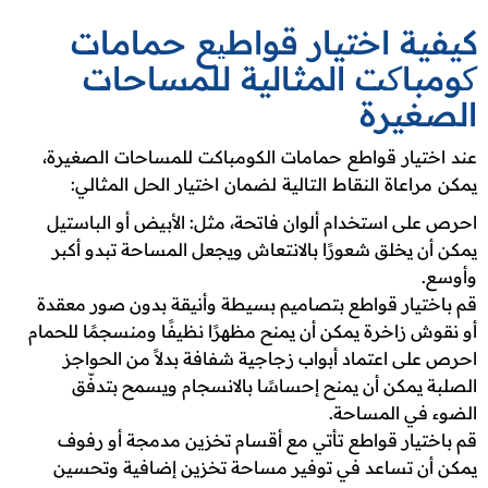
كيفية اختيار قواطیع حمامات
کومباکت المثالية للمساحات
الصغيرة
عند اختيار قواطع حمامات الكومباكت للمساحات الصغيرة،
يمكن مراعاة النقاط التالية لضمان اختيار الحل المثالي:
احرص على استخدام ألوان فاتحة، مثل: الأبيض أو الباستيل
يمكن أن يخلق شعورًا بالانتعاش ويجعل المساحة تبدو أكبر
وأوسع.
قم باختيار قواطع بتصاميم بسيطة وأنيقة بدون صور معقدة
أو نقوش زاخرة يمكن أن يمنح مظهرًا نظيفًا ومنسجمًا للحمام
احرص على اعتماد أبواب زجاجية شفافة بدلاً من الحواجز
الصلبة يمكن أن يمنح إحساسًا بالانسجام ويسمح بتدفّق
الضوء في المساحة.
قم باختيار قواطع تأتي مع أقسام تخزين مدمجة أو رفوف
يمكن أن تساعد في توفير مساحة تخزين إضافية وتحسين