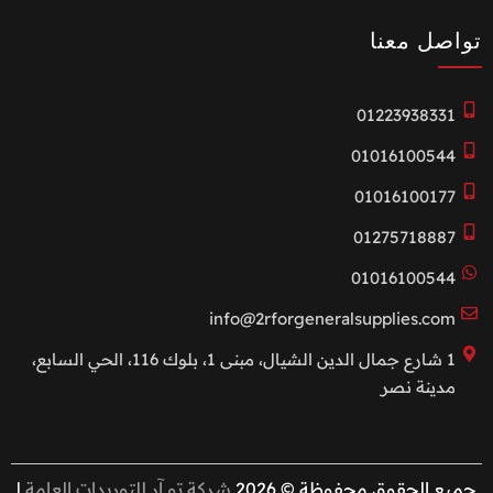
تواصل معنا
01223938331
01016100544
01016100177
01275718887
01016100544
info@2rforgeneralsupplies.com
1 شارع جمال الدين الشيال، مبنى 1، بلوك 116، الحي السابع،
مدينة نصر
جميع الحقوق محفوظة © 2026
شركة تو آر للتوريدات العامة
|