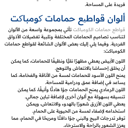
فريدة على المساحة.
ألوان قواطیع حمامات کومباکت
قواطع حمامات الكومباكت
تأتي بمجموعة واسعة من الألوان
لتناسب تصاميم الحمامات المختلفة وتلبية تفضيلات الأذواق
الفردية. وفيما يلي إليك بعض الألوان الشائعة لقواطع حمامات
الكومباكت:
اللون الأبيض يعطي مظهرًا نقيًّا ونظيفًا للحمامات، كما يمكن
أن يخلق إحساسًا بالانتعاش والتوهج.
يمنح اللون الأسود للحمامات لمسة من الأناقة والفخامة، كما
يساعد في إضافة عمق ودرامية للمساحة.
اللون الرمادي يمنح الحمامات جوًا هادئًا وأنيقًا، كما يمكن
تنسيقه بسهولة مع ألوان أخرى لإضافة تباين جمالي.
يعطي اللون الأزرق شعورًا بالهدوء والانتعاش، ويمكن
استخدامه لإضفاء لمسة من الحيوية على الحمام.
توفر تدرجات البيج والبني جوًا دافئًا ومريحًا في الحمام، مما
يعزز الشعور بالراحة والاسترخاء.