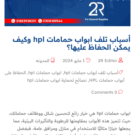
أسباب تلف ابواب حمامات hpl وكيف
يمكن الحفاظ عليها؟
2R Editor
1 مايو 2024
المدونه
أسباب تلف ابواب حمامات hpl
,
ابواب حمامات hpl
,
الحفاظ على
أبواب حمامات HPL
,
نصائح لحماية ابواب حمامات hpl
0 Comments
ابواب حمامات hpl هي خيار رائع لتحسين شكل ووظائف حماماتك،
حيث تتميز هذه الأبواب بمقاومتها للرطوبة والتأثيرات البيئية، مما
يجعلها خيارًا مثاليًّا للاستخدام في منازل ومرافق عامة، فبفضل