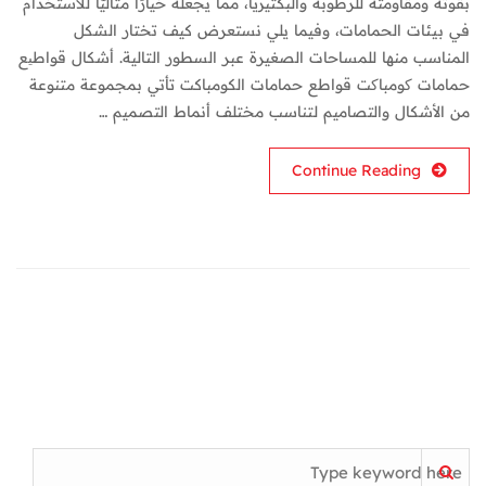
بقوته ومقاومته للرطوبة والبكتيريا، مما يجعله خيارًا مثاليًّا للاستخدام
في بيئات الحمامات، وفيما يلي نستعرض كيف تختار الشكل
المناسب منها للمساحات الصغيرة عبر السطور التالية. أشكال قواطیع
حمامات کومباکت قواطع حمامات الكومباكت تأتي بمجموعة متنوعة
من الأشكال والتصاميم لتناسب مختلف أنماط التصميم …
Continue Reading