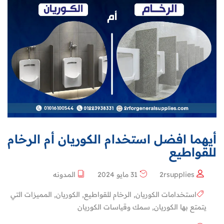
أيهما افضل استخدام الكوريان أم الرخام
للقواطيع
2rsupplies
31 مايو 2024
المدونه
استخدامات الكوريان
,
الرخام للقواطيع
,
الكوريان
,
المميزات التي
يتمتع بها الكوريان
,
سمك وقياسات الكوريان