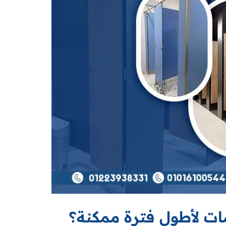
ت لأطول فترة ممكنة؟