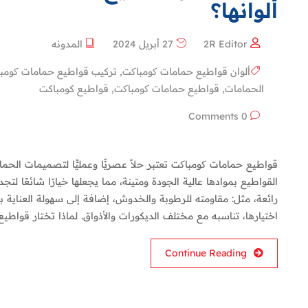
ألوانها؟
2R Editor
27 أبريل 2024
المدونه
ألوان قواطيع حمامات کومباکت
,
تركيب قواطيع حمامات کومب
الحمامات
,
قواطيع حمامات کومباکت
,
قواطيع كومباكت
0 Comments
قواطيع حمامات کومباکت تعتبر حلاً عصريًّا وعمليًّا لتصميمات الحم
القواطيع بموادها عالية الجودة ومتينة، مما يجعلها خيارًا شائعًا لت
رائعة، مثل: مقاومته للرطوبة والخدوش، إضافة إلى سهولة العناية به
اختيارها، تناسبه مع مختلف الديكورات والأذواق. لماذا تختار قواطي
Continue Reading