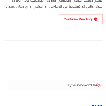
تصنع دواليب النوادي والمطابخ hpl من الكومباكت عالي الجودة
سواء، والتي تم تصنيعها في المدارس، أو النوادي أو أي مكان، ويتم …
Continue Reading