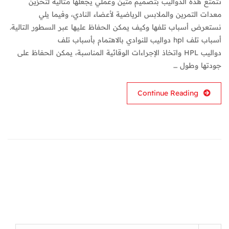
تتمتع هذه الدواليب بتصميم متين وعملي يجعلها مثالية لتخزين
معدات التمرين والملابس الرياضية لأعضاء النادي، وفيما يلي
نستعرض أسباب تلفها وكيف يمكن الحفاظ عليها عبر السطور التالية.
أسباب تلف hpl دواليب للنوادي بالاهتمام بأسباب تلف
دواليب HPL واتخاذ الإجراءات الوقائية المناسبة، يمكن الحفاظ على
جودتها وطول …
Continue Reading