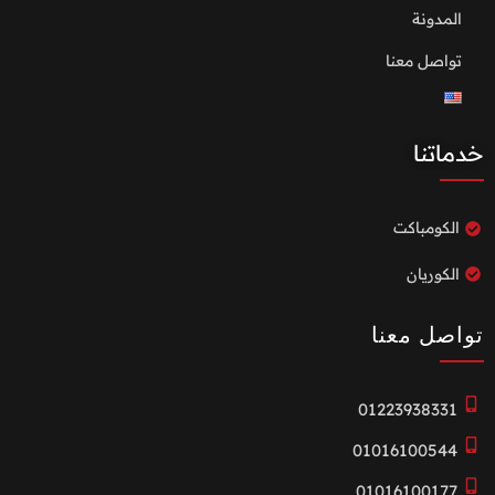
المدونة
تواصل معنا
خدماتنا
الكومباكت
الكوريان
تواصل معنا
01223938331
01016100544
01016100177