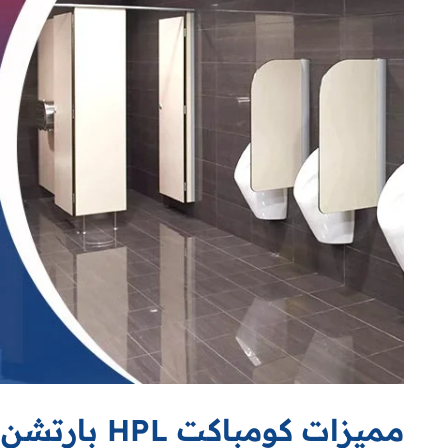
مميزات كومباكت HPL بارتشن