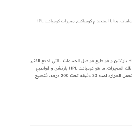
مامات
,
مزايا استخدام كومباكت
,
مميزات كومباكت HPL
هناك العديد من مميزات كومباكت HPL بارتشنمميزات كومباكت HPL بارتشن و قواطيع فواصل الحمامات ، التي تدفع الكثير
من العملاء عليها وتتعرف منه، وسنتعرف من خلال المقال على أهم تلك المميزات. ما هو كومباكت HPL بارتشن و قواطيع
وواصل الحمامات ؟ يعد كومباكت HPL متوسط ​​التحمل ويقدر على تحمل الحرارة لمدة 20 دقيقة تحت 200 درجة، فتصبح