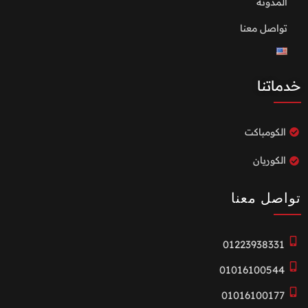
المدونة
تواصل معنا
خدماتنا
الكومباكت
الكوريان
تواصل معنا
01223938331
01016100544
01016100177