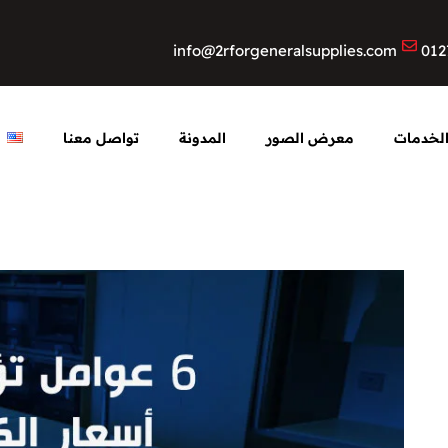
info@2rforgeneralsupplies.com
012
لخدمات
معرض الصور
المدونة
تواصل معنا