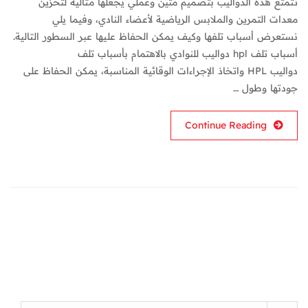
تتمتع هذه الدواليب بتصميم متين وعملي يجعلها مثالية لتخزين
معدات التمرين والملابس الرياضية لأعضاء النادي، وفيما يلي
نستعرض أسباب تلفها وكيف يمكن الحفاظ عليها عبر السطور التالية.
أسباب تلف hpl دواليب للنوادي بالاهتمام بأسباب تلف
دواليب HPL واتخاذ الإجراءات الوقائية المناسبة، يمكن الحفاظ على
جودتها وطول …
Continue Reading