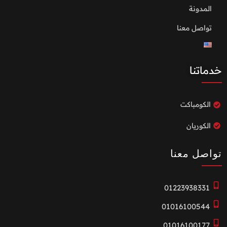
المدونة
تواصل معنا
خدماتنا
الكومباكت
الكوريان
تواصل معنا
01223938331
01016100544
01016100177