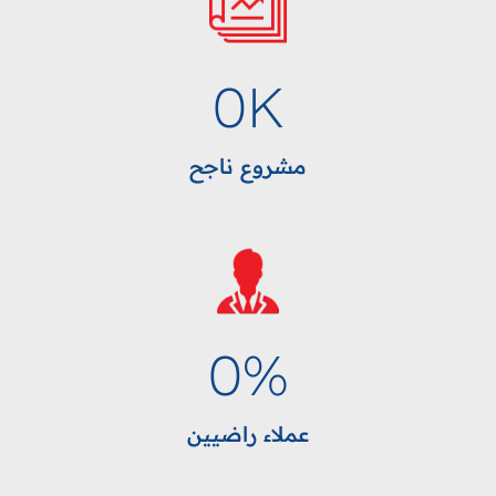
0
K
مشروع ناجح
0
%
عملاء راضيين