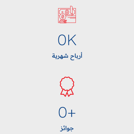
0
K
أرباح شهرية
0
+
جوائز