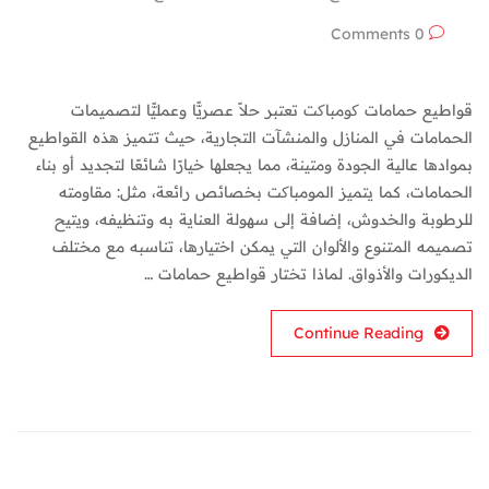
0 Comments
قواطيع حمامات کومباکت تعتبر حلاً عصريًّا وعمليًّا لتصميمات
الحمامات في المنازل والمنشآت التجارية، حيث تتميز هذه القواطيع
بموادها عالية الجودة ومتينة، مما يجعلها خيارًا شائعًا لتجديد أو بناء
الحمامات، كما يتميز المومباکت بخصائص رائعة، مثل: مقاومته
للرطوبة والخدوش، إضافة إلى سهولة العناية به وتنظيفه، ويتيح
تصميمه المتنوع والألوان التي يمكن اختيارها، تناسبه مع مختلف
الديكورات والأذواق. لماذا تختار قواطيع حمامات …
Continue Reading